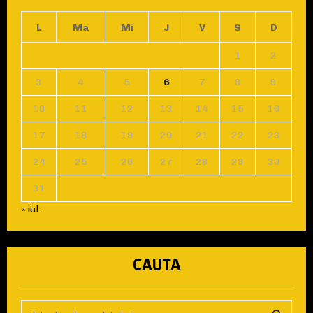
L
Ma
Mi
J
V
S
D
1
2
3
4
5
6
7
8
9
10
11
12
13
14
15
16
17
18
19
20
21
22
23
24
25
26
27
28
29
30
31
« iul.
CAUTA
S