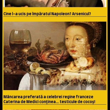
Cine l-a ucis pe împăratul Napoleon? Arsenicul?
Mâncarea preferată a celebrei regine franceze
Caterina de Medici conţinea… testicule de cocoş!