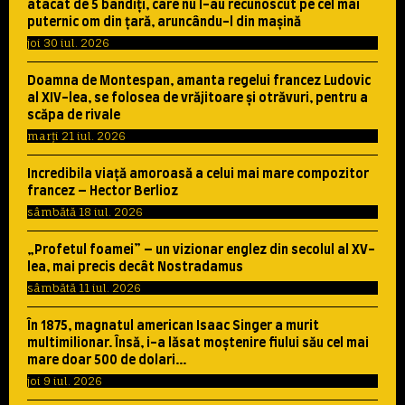
atacat de 5 bandiţi, care nu l-au recunoscut pe cel mai
puternic om din ţară, aruncându-l din maşină
joi 30 iul. 2026
Doamna de Montespan, amanta regelui francez Ludovic
al XIV-lea, se folosea de vrăjitoare şi otrăvuri, pentru a
scăpa de rivale
marți 21 iul. 2026
Incredibila viaţă amoroasă a celui mai mare compozitor
francez – Hector Berlioz
sâmbătă 18 iul. 2026
„Profetul foamei” – un vizionar englez din secolul al XV-
lea, mai precis decât Nostradamus
sâmbătă 11 iul. 2026
În 1875, magnatul american Isaac Singer a murit
multimilionar. Însă, i-a lăsat moştenire fiului său cel mai
mare doar 500 de dolari…
joi 9 iul. 2026