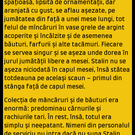
spaţioasă, lipsită de ornamentaţii, dar
aranjată cu gust, se aflau aşezate, pe
jumătatea din faţă a unei mese lungi, tot
felul de mîncăruri în vase grele de argint
acoperite şi încălzite şi de asemenea
băuturi, farfurii şi alte tacâmuri. Fiecare
se servea singur şi se aşeza unde dorea în
jurul jumătăţii libere a mesei. Stalin nu se
aşeza niciodată în capul mesei, însă stătea
totdeauna pe acelaşi scaun – primul din
stânga faţă de capul mesei.
Colecţia de mâncăruri şi de băuturi era
enormă: predominau cărnurile şi
rachiurile tari. În rest, însă, totul era
simplu şi neepatant. Nimeni din personalul
de serviciu nu intra dacă nu suna Stalin.