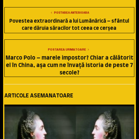
POSTAREA ANTERIOARA
Povestea extraordinară a lui Lumânărică – sfântul
care dăruia săracilor tot ceea ce cerşea
POSTAREA URMATOARE
Marco Polo – marele impostor? Chiar a călătorit
el în China, aşa cum ne învaţă istoria de peste 7
secole?
ARTICOLE ASEMANATOARE