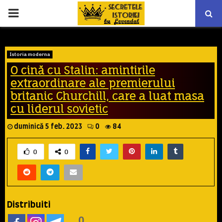
PRIMARY
MENU
Istoria moderna
O cină cu Stalin: amintirile
extraordinare ale premierului
britanic Churchill, care a luat masa
cu liderul sovietic
duminică 5 feb. 2023
0
84
0
0
Distribuiti
0