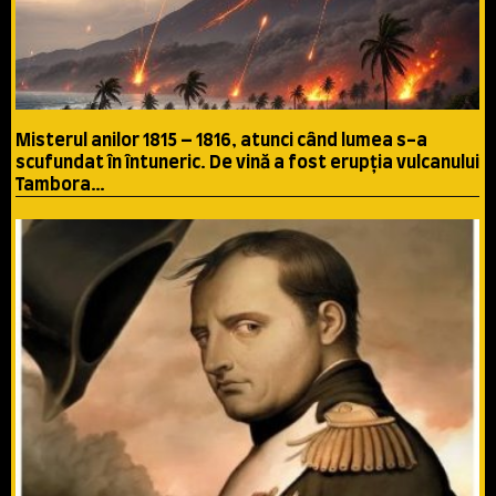
Misterul anilor 1815 – 1816, atunci când lumea s-a
scufundat în întuneric. De vină a fost erupţia vulcanului
Tambora…