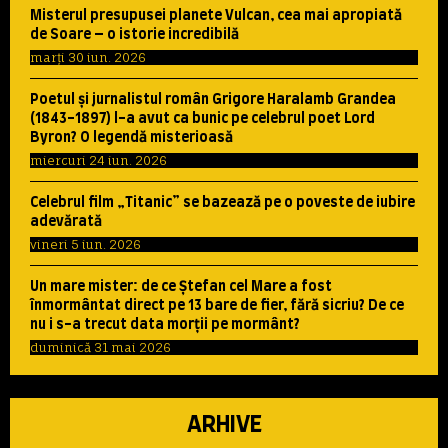
Misterul presupusei planete Vulcan, cea mai apropiată
de Soare – o istorie incredibilă
marți 30 iun. 2026
Poetul şi jurnalistul român Grigore Haralamb Grandea
(1843-1897) l-a avut ca bunic pe celebrul poet Lord
Byron? O legendă misterioasă
miercuri 24 iun. 2026
Celebrul film „Titanic” se bazează pe o poveste de iubire
adevărată
vineri 5 iun. 2026
Un mare mister: de ce Ştefan cel Mare a fost
înmormântat direct pe 13 bare de fier, fără sicriu? De ce
nu i s-a trecut data morţii pe mormânt?
duminică 31 mai 2026
ARHIVE