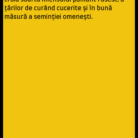
ţărilor de curând cucerite şi în bună
măsură a seminţiei omeneşti.