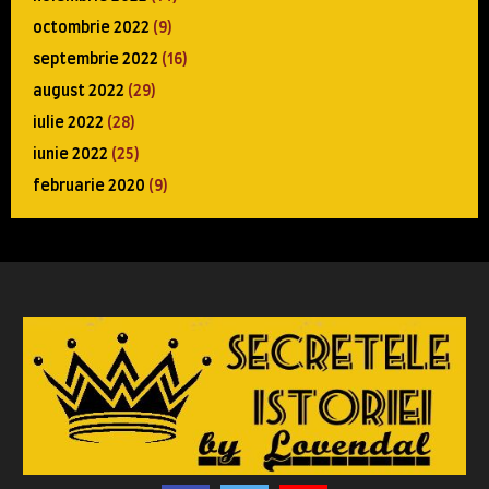
octombrie 2022
(9)
septembrie 2022
(16)
august 2022
(29)
iulie 2022
(28)
iunie 2022
(25)
februarie 2020
(9)