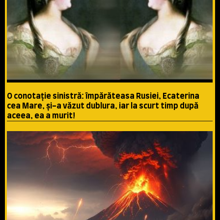
O conotaţie sinistră: împărăteasa Rusiei, Ecaterina
cea Mare, şi-a văzut dublura, iar la scurt timp după
aceea, ea a murit!