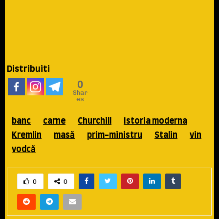
Distribuiti
0
Shar
es
banc
carne
Churchill
Istoria moderna
Kremlin
masă
prim-ministru
Stalin
vin
vodcă
0
0