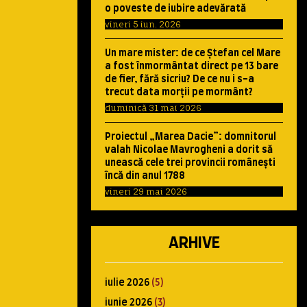
o poveste de iubire adevărată
vineri 5 iun. 2026
Un mare mister: de ce Ştefan cel Mare
a fost înmormântat direct pe 13 bare
de fier, fără sicriu? De ce nu i s-a
trecut data morţii pe mormânt?
duminică 31 mai 2026
Proiectul „Marea Dacie”: domnitorul
valah Nicolae Mavrogheni a dorit să
unească cele trei provincii româneşti
încă din anul 1788
vineri 29 mai 2026
ARHIVE
iulie 2026
(5)
iunie 2026
(3)