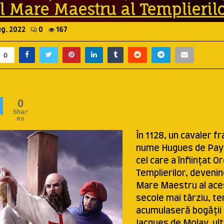
l Mare Maestru al Templieril
ug. 2022
0
167
0
0
Shar
es
În 1128, un cavaler f
nume Hugues de Paye
cel care a înființat Or
Templierilor, devenin
Mare Maestru al ace
secole mai târziu, te
acumulaseră bogății u
Jacques de Molay, ul