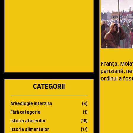
Franța, Molay
pariziană, ne
ordinul a fos
CATEGORII
Arheologie interzisa
(4)
Fără categorie
(1)
Istoria afacerilor
(16)
Istoria alimentelor
(17)