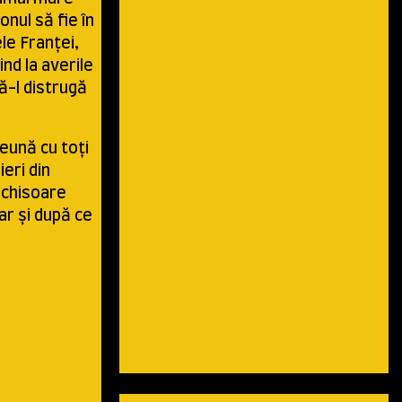
onul să fie în
le Franței,
ind la averile
să-l distrugă
eună cu toți
ieri din
închisoare
ar și după ce