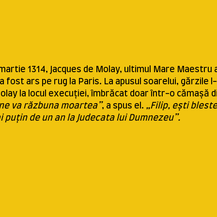
 martie 1314, Jacques de Molay, ultimul Mare Maestru a
 a fost ars pe rug la Paris. La apusul soarelui, gărzile 
olay la locul execuției, îmbrăcat doar într-o cămașă d
ne va răzbuna moartea”
, a spus el.
„Filip, ești bles
i puțin de un an la Judecata lui Dumnezeu”.