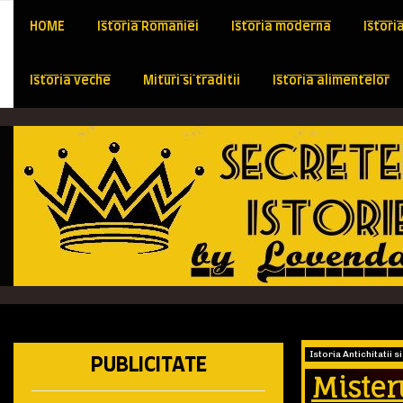
HOME
Istoria Romaniei
Istoria moderna
Istori
Istoria veche
Mituri si traditii
Istoria alimentelor
Istoria Antichitatii s
PUBLICITATE
Mister