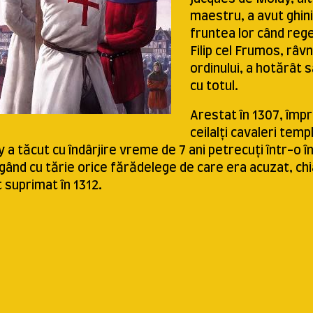
maestru, a avut ghini
fruntea lor când rege
Filip cel Frumos, râvn
ordinului, a hotărât 
cu totul.
Arestat în 1307, împr
ceilalți cavaleri templ
 a tăcut cu îndârjire vreme de 7 ani petrecuți într-o 
gând cu tărie orice fărădelege de care era acuzat, chi
t suprimat în 1312.