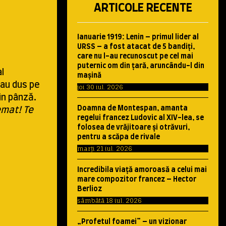
ARTICOLE RECENTE
Ianuarie 1919: Lenin – primul lider al
URSS – a fost atacat de 5 bandiţi,
care nu l-au recunoscut pe cel mai
puternic om din ţară, aruncându-l din
l
maşină
l-au dus pe
joi 30 iul. 2026
in pânză.
Doamna de Montespan, amanta
temat! Te
regelui francez Ludovic al XIV-lea, se
folosea de vrăjitoare şi otrăvuri,
pentru a scăpa de rivale
marți 21 iul. 2026
Incredibila viaţă amoroasă a celui mai
mare compozitor francez – Hector
Berlioz
sâmbătă 18 iul. 2026
„Profetul foamei” – un vizionar