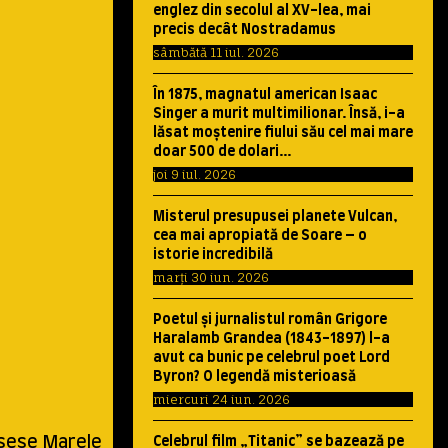
englez din secolul al XV-lea, mai
precis decât Nostradamus
sâmbătă 11 iul. 2026
În 1875, magnatul american Isaac
Singer a murit multimilionar. Însă, i-a
lăsat moştenire fiului său cel mai mare
doar 500 de dolari…
joi 9 iul. 2026
Misterul presupusei planete Vulcan,
cea mai apropiată de Soare – o
istorie incredibilă
marți 30 iun. 2026
Poetul şi jurnalistul român Grigore
Haralamb Grandea (1843-1897) l-a
avut ca bunic pe celebrul poet Lord
Byron? O legendă misterioasă
miercuri 24 iun. 2026
isese Marele
Celebrul film „Titanic” se bazează pe