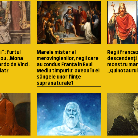
i”: furtul
Marele mister al
Regii francez
blou „Mona
merovingienilor, regii care
descendenţi 
rdo da Vinci.
au condus Franţa în Evul
monstru mari
lat?
Mediu timpuriu: aveau în ei
„Quinotaurul
sângele unor fiinţe
supranaturale?