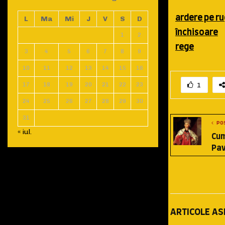
ardere pe ru
L
Ma
Mi
J
V
S
D
închisoare
1
2
rege
3
4
5
6
7
8
9
10
11
12
13
14
15
16
1
17
18
19
20
21
22
23
24
25
26
27
28
29
30
31
PO
« iul.
Cum
Pave
ARTICOLE A