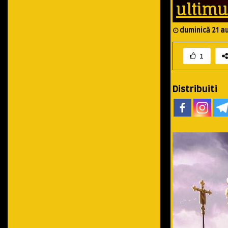
ultimu
duminică 21 a
1
Distribuiti