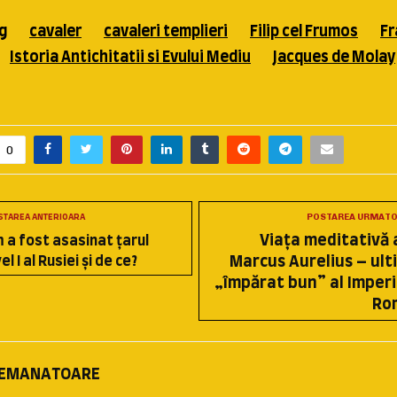
g
cavaler
cavaleri templieri
Filip cel Frumos
Fr
Istoria Antichitatii si Evului Mediu
Jacques de Molay
0
POSTAREA URMAT
STAREA ANTERIOARA
Viaţa meditativă a
 a fost asasinat ţarul
l I al Rusiei şi de ce?
Marcus Aurelius – ult
„împărat bun” al Imperi
Ro
SEMANATOARE