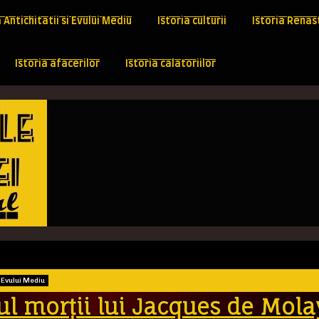
a Antichitatii si Evului Mediu
Istoria culturii
Istoria Renast
Istoria afacerilor
Istoria calatoriilor
i Evului Mediu
ul morţii lui Jacques de Mola