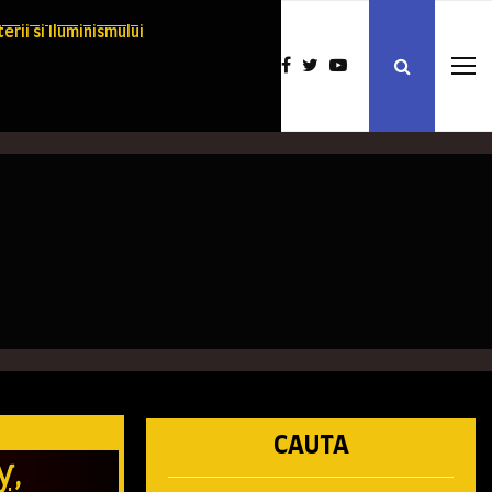
erii si Iluminismului
CAUTA
y,