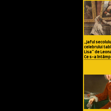
„Jaful secolulu
celebrului ta
Lisa” de Leona
Ce s-a întâmp