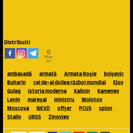
Distribuiti
0
Shar
es
ambasadă
armată
Armata Roşie
bolşevic
Buharin
cel de-al doilea război mondial
Ejov
Gulag
Istoria moderna
Kalinin
Kamenev
Lenin
mareşal
ministru
Molotov
Moscova
NKVD
ofiţer
PCUS
spion
Stalin
URSS
Zinoviev