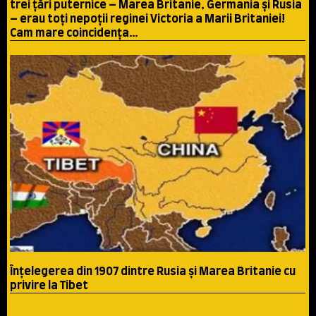
trei țări puternice – Marea Britanie, Germania și Rusia
– erau toți nepoții reginei Victoria a Marii Britaniei!
Cam mare coincidenţa…
Înţelegerea din 1907 dintre Rusia şi Marea Britanie cu
privire la Tibet