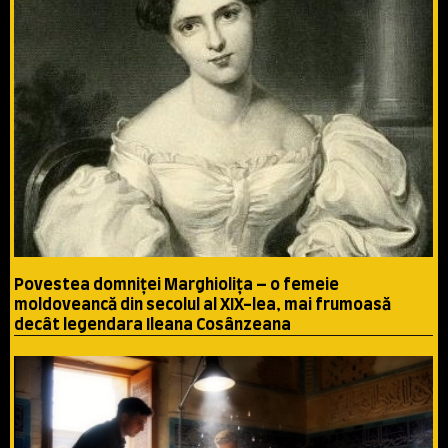
Povestea domniţei Marghioliţa – o femeie
moldoveancă din secolul al XIX-lea, mai frumoasă
decât legendara Ileana Cosânzeana