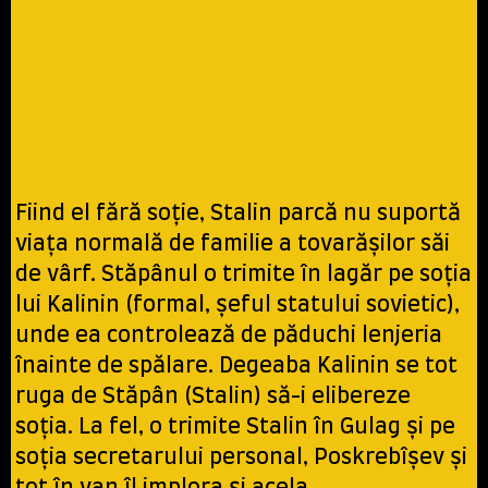
Fiind el fără soţie, Stalin parcă nu suportă
viaţa normală de familie a tovarăşilor săi
de vârf. Stăpânul o trimite în lagăr pe soţia
lui Kalinin (formal, şeful statului sovietic),
unde ea controlează de păduchi lenjeria
înainte de spălare. Degeaba Kalinin se tot
ruga de Stăpân (Stalin) să-i elibereze
soţia. La fel, o trimite Stalin în Gulag şi pe
soţia secretarului personal, Poskrebîşev şi