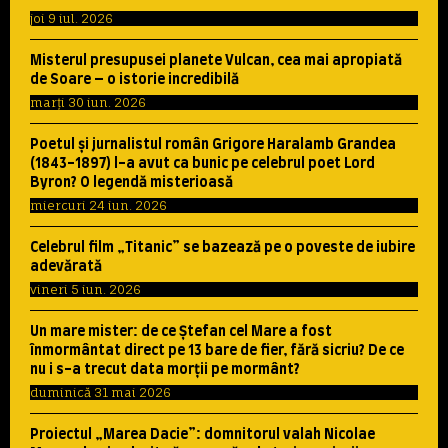
joi 9 iul. 2026
Misterul presupusei planete Vulcan, cea mai apropiată
de Soare – o istorie incredibilă
marți 30 iun. 2026
Poetul şi jurnalistul român Grigore Haralamb Grandea
(1843-1897) l-a avut ca bunic pe celebrul poet Lord
Byron? O legendă misterioasă
miercuri 24 iun. 2026
Celebrul film „Titanic” se bazează pe o poveste de iubire
adevărată
vineri 5 iun. 2026
Un mare mister: de ce Ştefan cel Mare a fost
înmormântat direct pe 13 bare de fier, fără sicriu? De ce
nu i s-a trecut data morţii pe mormânt?
duminică 31 mai 2026
Proiectul „Marea Dacie”: domnitorul valah Nicolae