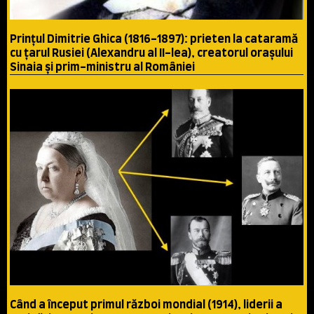
Prinţul Dimitrie Ghica (1816-1897): prieten la cataramă
cu ţarul Rusiei (Alexandru al II-lea), creatorul oraşului
Sinaia şi prim-ministru al României
Când a început primul război mondial (1914), liderii a