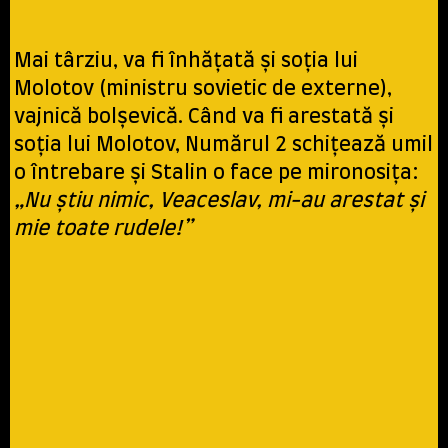
Mai târziu, va fi înhăţată şi soţia lui
Molotov (ministru sovietic de externe),
vajnică bolşevică. Când va fi arestată şi
soţia lui Molotov, Numărul 2 schiţează umil
o întrebare şi Stalin o face pe mironosiţa:
„Nu ştiu nimic, Veaceslav, mi-au arestat şi
mie toate rudele!”