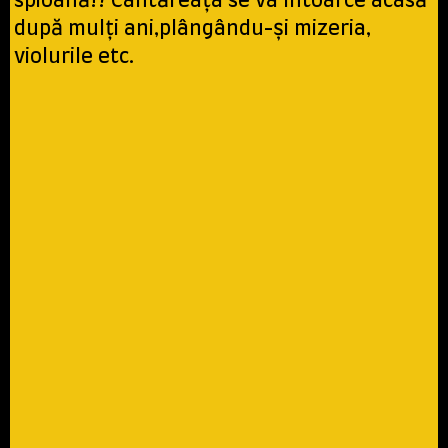
spioană!? Cântăreaţa se va întoarce acasă
după mulţi ani,plângându-şi mizeria,
violurile etc.