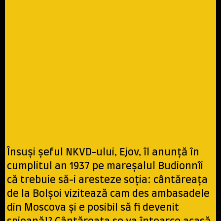
Însuşi şeful NKVD-ului, Ejov, îl anunţă în
cumplitul an 1937 pe mareşalul Budionnîi
că trebuie să-i aresteze soţia: cântăreaţa
de la Bolşoi vizitează cam des ambasadele
din Moscova şi e posibil să fi devenit