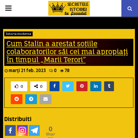
PRIMARY
MENU
Istoria moderna
Cum Stalin a arestat soţiile
colaboratorilor săi cei mai apropiaţi
în timpul „Marii Terori”
marți 21 feb. 2023
0
78
0
0
Distribuiti
0
Shar
es