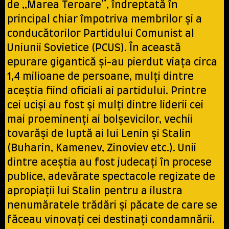
de „Marea Teroare”, îndreptată în
principal chiar împotriva membrilor şi a
conducătorilor Partidului Comunist al
Uniunii Sovietice (PCUS). În această
epurare gigantică şi-au pierdut viaţa circa
1,4 milioane de persoane, mulţi dintre
aceştia fiind oficiali ai partidului. Printre
cei ucişi au fost şi mulţi dintre liderii cei
mai proeminenţi ai bolşevicilor, vechii
tovarăşi de luptă ai lui Lenin şi Stalin
(Buharin, Kamenev, Zinoviev etc.). Unii
dintre aceştia au fost judecaţi în procese
publice, adevărate spectacole regizate de
apropiaţii lui Stalin pentru a ilustra
nenumăratele trădări şi păcate de care se
făceau vinovaţi cei destinaţi condamnării.