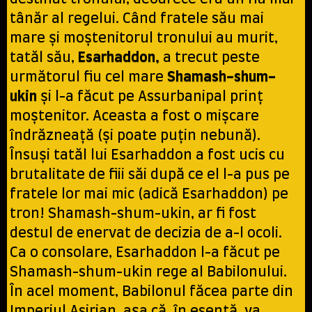
tânăr al regelui. Când fratele său mai
mare și moștenitorul tronului au murit,
tatăl său,
Esarhaddon,
a trecut peste
următorul fiu cel mare
Shamash-shum-
ukin
și l-a făcut pe Assurbanipal prinț
moștenitor. Aceasta a fost o mișcare
îndrăzneață (și poate puțin nebună).
Însuși tatăl lui Esarhaddon a fost ucis cu
brutalitate de fiii săi după ce el l-a pus pe
fratele lor mai mic (adică Esarhaddon) pe
tron! Shamash-shum-ukin, ar fi fost
destul de enervat de decizia de a-l ocoli.
Ca o consolare, Esarhaddon l-a făcut pe
Shamash-shum-ukin rege al Babilonului.
În acel moment, Babilonul făcea parte din
Imperiul Asirian, așa că, în esență, va