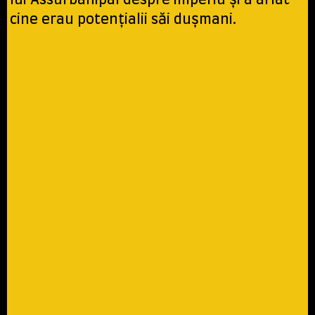
lui Assurbanipal despre imperiu și a aflat
cine erau potențialii săi dușmani.