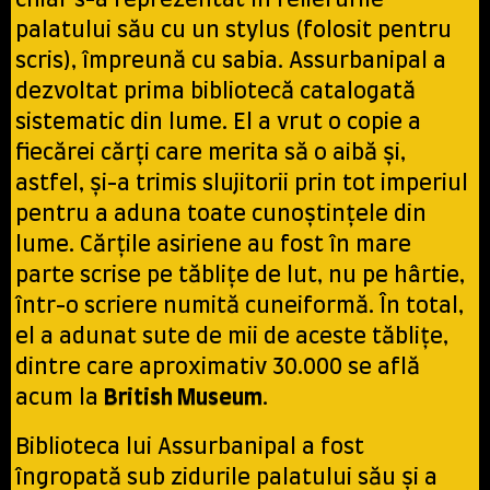
chiar s-a reprezentat în reliefurile
palatului său cu un stylus (folosit pentru
scris), împreună cu sabia. Assurbanipal a
dezvoltat prima bibliotecă catalogată
sistematic din lume. El a vrut o copie a
fiecărei cărți care merita să o aibă și,
astfel, și-a trimis slujitorii prin tot imperiul
pentru a aduna toate cunoștințele din
lume. Cărțile asiriene au fost în mare
parte scrise pe tăblițe de lut, nu pe hârtie,
într-o scriere numită cuneiformă. În total,
el a adunat sute de mii de aceste tăblițe,
dintre care aproximativ 30.000 se află
acum la
British Museum
.
Biblioteca lui Assurbanipal a fost
îngropată sub zidurile palatului său și a