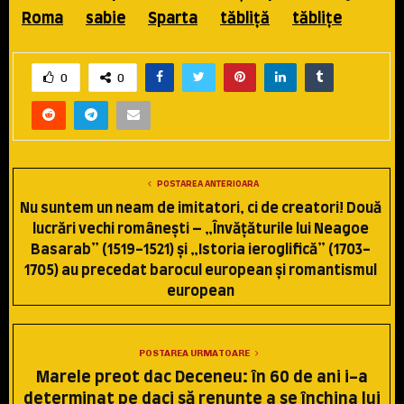
Roma
sabie
Sparta
tăbliţă
tăbliţe
0
0
POSTAREA ANTERIOARA
Nu suntem un neam de imitatori, ci de creatori! Două
lucrări vechi româneşti – „Învăţăturile lui Neagoe
Basarab” (1519-1521) şi „Istoria ieroglifică” (1703-
1705) au precedat barocul european şi romantismul
european
POSTAREA URMATOARE
Marele preot dac Deceneu: în 60 de ani i-a
determinat pe daci să renunţe a se închina lui