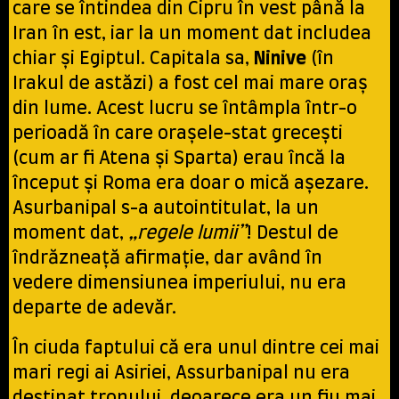
care se întindea din Cipru în vest până la
Iran în est, iar la un moment dat includea
chiar și Egiptul. Capitala sa,
Ninive
(în
Irakul de astăzi) a fost cel mai mare oraș
din lume. Acest lucru se întâmpla într-o
perioadă în care orașele-stat grecești
(cum ar fi Atena și Sparta) erau încă la
început și Roma era doar o mică așezare.
Asurbanipal s-a autointitulat, la un
moment dat,
„regele lumii”
! Destul de
îndrăzneaţă afirmație, dar având în
vedere dimensiunea imperiului, nu era
departe de adevăr.
În ciuda faptului că era unul dintre cei mai
mari regi ai Asiriei, Assurbanipal nu era
destinat tronului, deoarece era un fiu mai