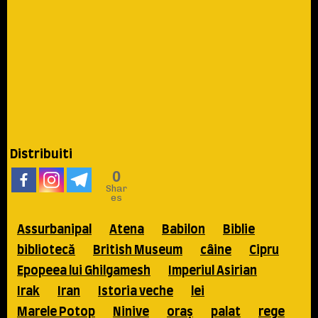
Distribuiti
0
Shar
es
Assurbanipal
Atena
Babilon
Biblie
bibliotecă
British Museum
câine
Cipru
Epopeea lui Ghilgamesh
Imperiul Asirian
Irak
Iran
Istoria veche
lei
Marele Potop
Ninive
oraş
palat
rege