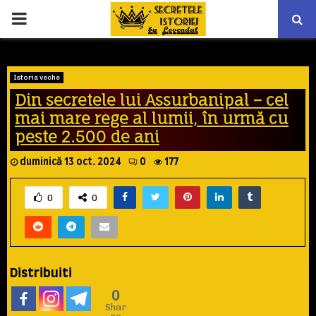
PRIMARY
MENU
Istoria veche
Din secretele lui Assurbanipal – cel
mai mare rege al lumii, în urmă cu
peste 2.500 de ani
duminică 13 oct. 2024
0
177
0
0
Distribuiti
0
Shar
es