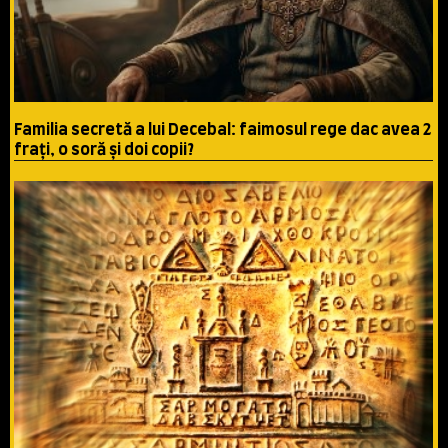
Familia secretă a lui Decebal: faimosul rege dac avea 2
fraţi, o soră şi doi copii?