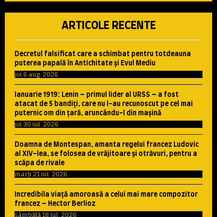
ARTICOLE RECENTE
Decretul falsificat care a schimbat pentru totdeauna
puterea papală în Antichitate şi Evul Mediu
joi 6 aug. 2026
Ianuarie 1919: Lenin – primul lider al URSS – a fost
atacat de 5 bandiţi, care nu l-au recunoscut pe cel mai
puternic om din ţară, aruncându-l din maşină
joi 30 iul. 2026
Doamna de Montespan, amanta regelui francez Ludovic
al XIV-lea, se folosea de vrăjitoare şi otrăvuri, pentru a
scăpa de rivale
marți 21 iul. 2026
Incredibila viaţă amoroasă a celui mai mare compozitor
francez – Hector Berlioz
sâmbătă 18 iul. 2026