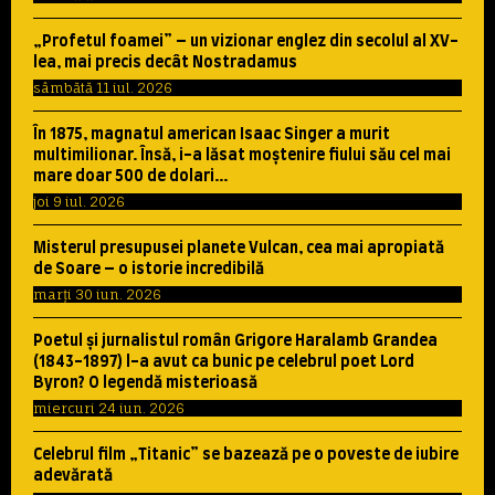
„Profetul foamei” – un vizionar englez din secolul al XV-
lea, mai precis decât Nostradamus
sâmbătă 11 iul. 2026
În 1875, magnatul american Isaac Singer a murit
multimilionar. Însă, i-a lăsat moştenire fiului său cel mai
mare doar 500 de dolari…
joi 9 iul. 2026
Misterul presupusei planete Vulcan, cea mai apropiată
de Soare – o istorie incredibilă
marți 30 iun. 2026
Poetul şi jurnalistul român Grigore Haralamb Grandea
(1843-1897) l-a avut ca bunic pe celebrul poet Lord
Byron? O legendă misterioasă
miercuri 24 iun. 2026
Celebrul film „Titanic” se bazează pe o poveste de iubire
adevărată