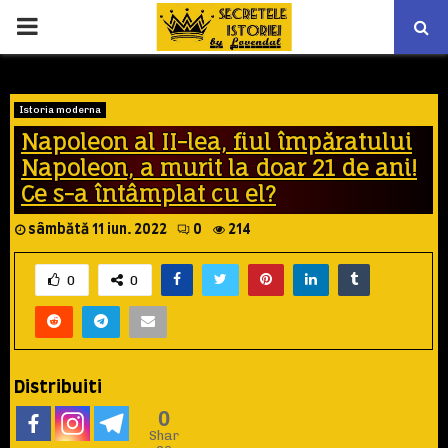
PRIMARY
MENU
Istoria moderna
Napoleon al II-lea, fiul împăratului
Napoleon, a murit la doar 21 de ani!
Ce s-a întâmplat cu el?
sâmbătă 11 iun. 2022
0
214
0
0
Distribuiti
0
Shar
es