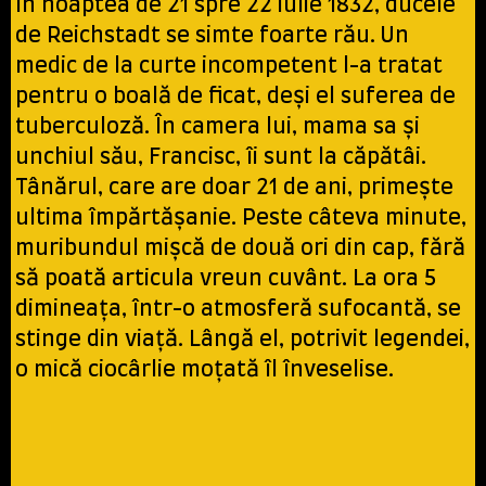
În noaptea de 21 spre 22 iulie 1832, ducele
de Reichstadt se simte foarte rău. Un
medic de la curte incompetent l-a tratat
pentru o boală de ficat, deși el suferea de
tuberculoză. În camera lui, mama sa și
unchiul său, Francisc, îi sunt la căpătâi.
Tânărul, care are doar 21 de ani, primește
ultima împărtășanie. Peste câteva minute,
muribundul mișcă de două ori din cap, fără
să poată articula vreun cuvânt. La ora 5
dimineața, într-o atmosferă sufocantă, se
stinge din viață. Lângă el, potrivit legendei,
o mică ciocârlie moțată îl înveselise.