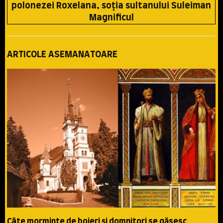
polonezei Roxelana, soţia sultanului Suleiman
Magnificul
ARTICOLE ASEMANATOARE
Câte morminte de boieri şi domnitori se găsesc