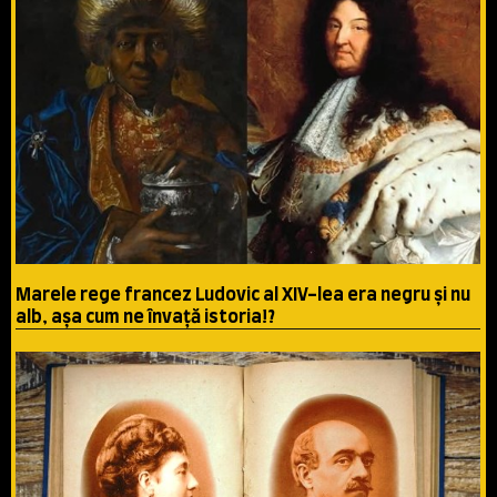
Marele rege francez Ludovic al XIV-lea era negru şi nu
alb, aşa cum ne învaţă istoria!?