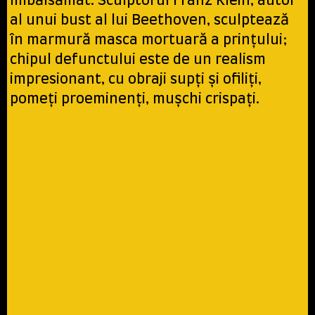
îmbălsămat. Sculptorul Franz Klein, autor
al unui bust al lui Beethoven, sculptează
în marmură masca mortuară a prințului;
chipul defunctului este de un realism
impresionant, cu obraji supți și ofiliți,
pomeți proeminenți, mușchi crispați.