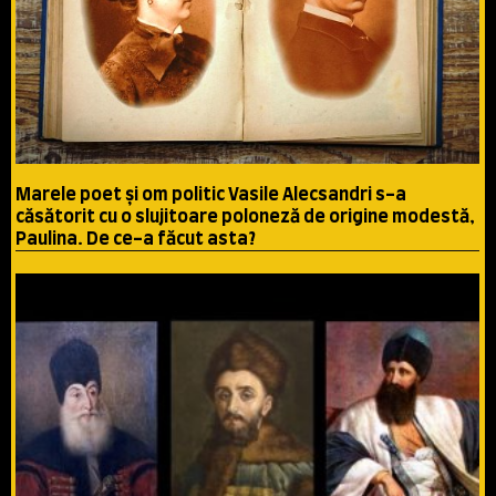
Marele poet şi om politic Vasile Alecsandri s-a
căsătorit cu o slujitoare poloneză de origine modestă,
Paulina. De ce-a făcut asta?