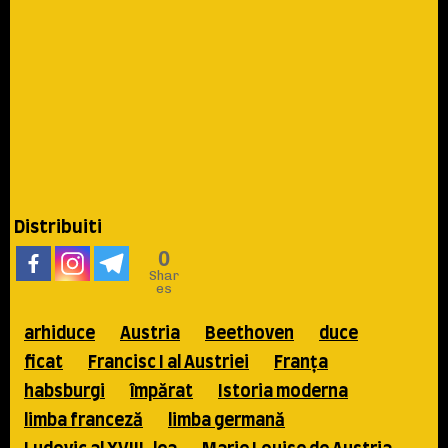
Distribuiti
0
Shar
es
arhiduce
Austria
Beethoven
duce
ficat
Francisc I al Austriei
Franţa
habsburgi
împărat
Istoria moderna
limba franceză
limba germană