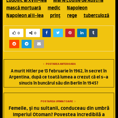
Ludovic al XVIII-lea
Marie Louise de Austria
mască mortuară
medic
Napoleon
Napoleon al II-lea
prinţ
rege
tuberculoză
0
0
POSTAREA ANTERIOARA
A murit Hitler pe 13 februarie în 1962, în secret în
Argentina, după ce toată lumea a crezut că el s-a
sinucis în buncărul său din Berlin în 1945?
POSTAREA URMATOARE
Femeile, şi nu sultanii, conduceau din umbră
Imperiul Otoman? Povestea incredibilă a