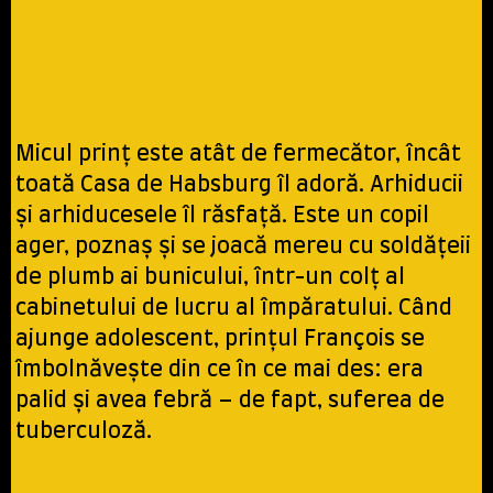
Micul prinț este atât de fermecător, încât
toată Casa de Habsburg îl adoră. Arhiducii
și arhiducesele îl răsfață. Este un copil
ager, poznaș și se joacă mereu cu soldățeii
de plumb ai bunicului, într-un colț al
cabinetului de lucru al împăratului. Când
ajunge adolescent, prinţul François se
îmbolnăveşte din ce în ce mai des: era
palid şi avea febră – de fapt, suferea de
tuberculoză.