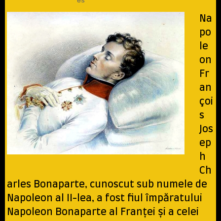
Na
po
le
on
Fr
an
çoi
s
Jos
ep
h
Ch
arles Bonaparte, cunoscut sub numele de
Napoleon al II-lea, a fost fiul împăratului
Napoleon Bonaparte al Franței și a celei