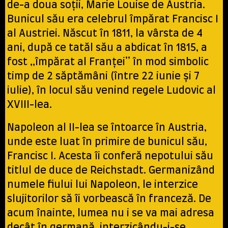
de-a doua soții, Marie Louise de Austria.
Bunicul său era celebrul împărat Francisc I
al Austriei. Născut în 1811, la vârsta de 4
ani, după ce tatăl său a abdicat în 1815, a
fost „împărat al Franţei” în mod simbolic
timp de 2 săptămâni (între 22 iunie şi 7
iulie), în locul său venind regele Ludovic al
XVIII-lea.
Napoleon al II-lea se întoarce în Austria,
unde este luat în primire de bunicul său,
Francisc I. Acesta îi conferă nepotului său
titlul de duce de Reichstadt. Germanizând
numele fiului lui Napoleon, le interzice
slujitorilor să îi vorbească în franceză. De
acum înainte, lumea nu i se va mai adresa
decât în germană, interzicându-i-se